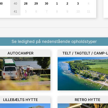
30
40
28
29
30
1
2
3
4
41
5
6
7
8
9
10
11
Se ledighed på nedenstående opholdstyper
AUTOCAMPER
TELT / TAGTELT / CAMP-
LILLEBÆLTS HYTTE
RETRO HYTTE