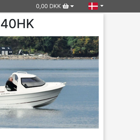
0,00 DKK
- 40HK