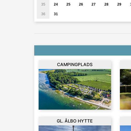
35
24
25
26
27
28
29
36
31
CAMPINGPLADS
GL. ÅLBO HYTTE