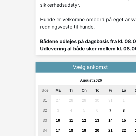
sikkerhedsudstyr.
Hunde er velkomne ombord på eget ansvar
redningsveste til hunde.
Bådene udlejes på dagsbasis fra kl. 08.00
Udlevering af både sker mellem kl. 08.0
Vælg ankomst
August 2026
Uge
Ma
Ti
On
To
Fr
Lø
31
27
28
29
30
31
1
32
3
4
5
6
7
8
33
10
11
12
13
14
15
34
17
18
19
20
21
22