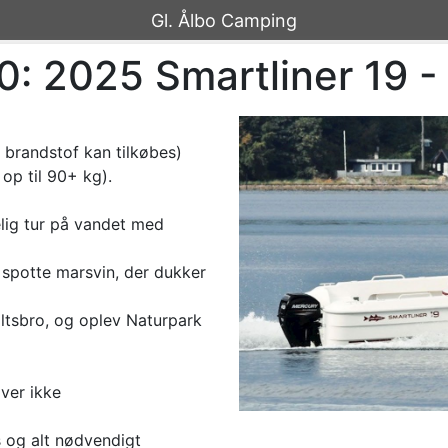
Gl. Ålbo Camping
0: 2025 Smartliner 19 
a brandstof kan tilkøbes)
 op til 90+ kg).
lig tur på vandet med
 spotte marsvin, der dukker
ltsbro, og oplev Naturpark
ver ikke
 og alt nødvendigt