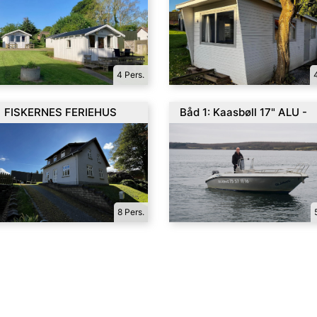
4 Pers.
FISKERNES FERIEHUS
Båd 1: Kaasbøll 17" ALU -
40HK
8 Pers.