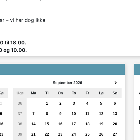
 – vi har dog ikke
 til 18.00.
0 og 10.00.
September 2026
Sø
Uge
Ma
Ti
On
To
Fr
Lø
Sø
2
36
1
2
3
4
5
6
9
37
7
8
9
10
11
12
13
16
38
14
15
16
17
18
19
20
23
39
21
22
23
24
25
26
27