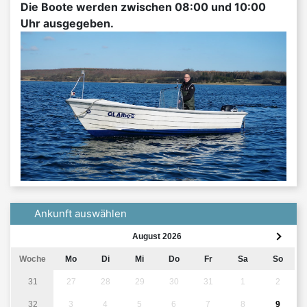
Die Boote werden zwischen 08:00 und 10:00
Uhr ausgegeben.
Ankunft auswählen
August 2026
Woche
Mo
Di
Mi
Do
Fr
Sa
So
31
27
28
29
30
31
1
2
32
3
4
5
6
7
8
9