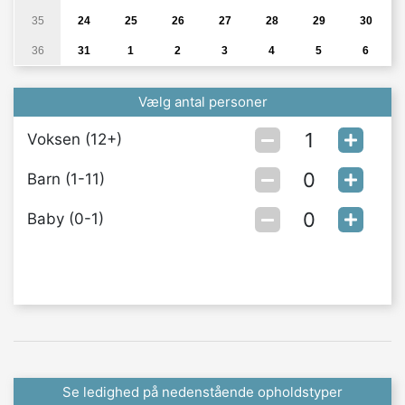
35
24
25
26
27
28
29
30
36
31
1
2
3
4
5
6
Vælg antal personer
Voksen (12+)
Barn (1-11)
Baby (0-1)
Se ledighed på nedenstående opholdstyper