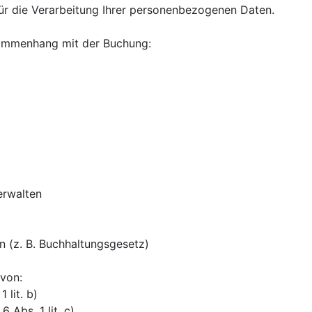
ammenhang mit der Buchung:

rwalten

von:

lit. b)
