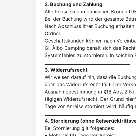
2. Buchung und Zahlung
Alle Preise sind in dänischen Kronen (
Bei der Buchung wird der gesamte Betra
Nach Abschluss Ihrer Buchung erhalten S
Ordner.

Geschäftskunden können nach Vereinbaru
Gl. Ålbo Camping behält sich das Recht v
Systemfehler, zu stornieren. In solchen 
3. Widerrufsrecht
Wir weisen darauf hin, dass die Buchu
über das Widerrufsrecht fällt. Der Verk
Ausnahmebestimmung in §18 Abs. 2 Nr.
tägigen Widerrufsrecht. Der Grund hierf
Tage vor Anreise storniert wird, häufig n
4. Stornierung (ohne Reiserücktrittsv
Bei Stornierung gilt folgendes:

• Mehr als 60 Tage vor Anreise:
