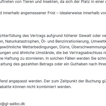
uftreten von Tieren und Insekten, da sich der Platz in ein
 innerhalb angemessener Frist – idealerweise innerhalb von
ichterfüllung des Vertrags aufgrund höherer Gewalt oder ve
hen, Naturkatastrophen, Öl- und Benzinrationierung, Umwelt
gewöhnliche Wetterbedingungen, Dürre, Überschwemmungen
ungen und ähnliche Umstände, die bei Vertragsabschluss ni
e Haftung zu stornieren. In solchen Fällen werden Sie schnel
tattung des gezahlten Betrags oder ein Guthaben nach Ihrer
end angepasst werden. Der zum Zeitpunkt der Buchung gültig
Rabatte können nicht kombiniert werden.

o@gl-aalbo.dk
